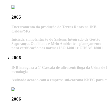
2005
Encerramento da produção de Terras Raras na INB
Caldas/MG
Iniciada a implantação do Sistema Integrado de Gestão –
Segurança, Qualidade e Meio Ambiente – planejamento
para certificação nas normas ISO 14001 e OHSAS 18001
2006
INB inaugura a 1ª Cascata de ultracentrífuga da Usina de 
tecnologia
Assinado acordo com a empresa sul-coreana KNFC para e
2006