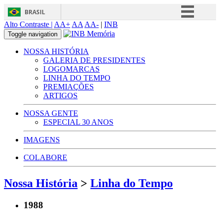
BRASIL
Alto Contraste |
AA+
AA
AA-
|
INB
Simplifique!
Toggle navigation
Comunica BR
NOSSA HISTÓRIA
Participe
GALERIA DE PRESIDENTES
LOGOMARCAS
Acesso à informação
LINHA DO TEMPO
PREMIAÇÕES
Legislação
ARTIGOS
Canais
NOSSA GENTE
ESPECIAL 30 ANOS
IMAGENS
COLABORE
Nossa História
>
Linha do Tempo
1988