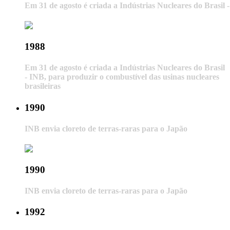
Em 31 de agosto é criada a Indústrias Nucleares do Brasil -
1988
Em 31 de agosto é criada a Indústrias Nucleares do Brasil
- INB, para produzir o combustível das usinas nucleares
brasileiras
1990
INB envia cloreto de terras-raras para o Japão
1990
INB envia cloreto de terras-raras para o Japão
1992