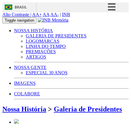
BRASIL
Alto Contraste |
AA+
AA
AA-
|
INB
Simplifique!
Toggle navigation
Comunica BR
NOSSA HISTÓRIA
Participe
GALERIA DE PRESIDENTES
LOGOMARCAS
Acesso à informação
LINHA DO TEMPO
PREMIAÇÕES
Legislação
ARTIGOS
Canais
NOSSA GENTE
ESPECIAL 30 ANOS
IMAGENS
COLABORE
Nossa História
>
Galeria de Presidentes